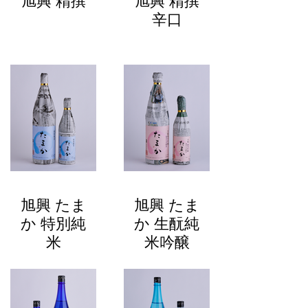
旭興 精撰
旭興 精撰
辛口
旭興 たま
旭興 たま
か 特別純
か 生酛純
米
米吟醸