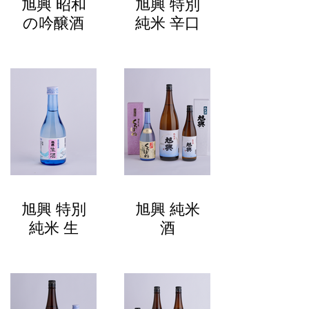
旭興 昭和
旭興 特別
の吟醸酒
純米 辛口
旭興 特別
旭興 純米
純米 生
酒