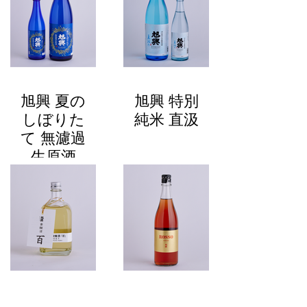
旭興 夏の
旭興 特別
しぼりた
純米 直汲
て 無濾過
生原酒
旭興 貴醸
旭興 磨き