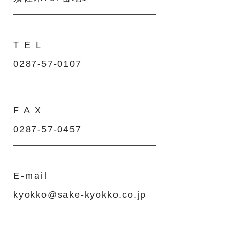
T E L
0287-57-0107
F A X
0287-57-0457
E-mail
kyokko@sake-kyokko.co.jp