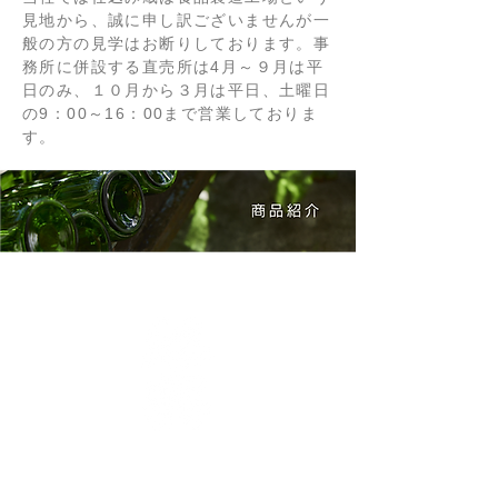
見地から、誠に申し訳ございませんが一
般の方の見学はお断りしております。事
務所に併設する直売所は4月～９月は平
日のみ、１０月から３月は平日、土曜日
の9：00～16：00まで営業しておりま
す。
渡邉酒造株式会社