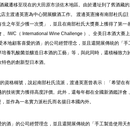
年，酒藏遷移至現在的大田原市須佐木地區。由於遷址到了舊酒藏
代店主渡邊英憲為中心開展釀酒工作。 渡邊英憲擁有南部杜氏(註
有生之年至少獲一次獎」，並且在南部杜氏大獎賽上獲得了第一
C（ International Wine Challenge ）、全美日
深受本地顧客喜愛的酒」的公司經營理念，並且還開展傳統的「手
序培養乳酸菌並釀造日本酒的工藝」等，與此同時，還積極致力
飲特色的創新型日本酒。
)的資格稱號，說起南部杜氏流派，渡邊英憲曾表示：「希望在
實力獲得高度評價。此外，還每年都在全國新酒鑑評會 、IWC（ Int
賽上獲獎，並作為一名實力派杜氏而名揚日本國內外。
愛的酒」的公司經營理念，並且還開展傳統的「手工製造使用天