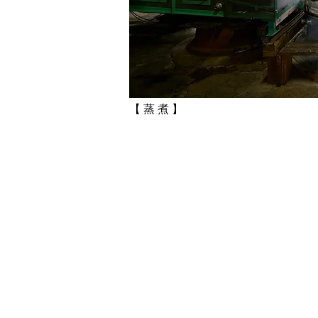
【 蒸 煮 】