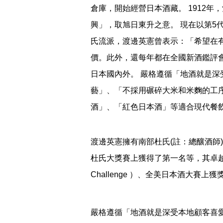
倉庫，開始經營日本酒藏。 1912
興」，取旭日東升之意。 現在以第5
氏流派，渡邊英憲曾表示：「希望在
價。此外，還每年都在全國新酒鑑評會 、IW
日本國內外。 嚴格遵循「地酒就是
藝」、「不採用碾碎大米和米麴的工
酒」、「紅色日本酒」等適合現代餐
渡邊英憲擁有南部杜氏(註：總釀酒師
杜氏大獎賽上獲得了第一名等，其卓越的技術
Challenge ）、全美日本酒大
嚴格遵循「地酒就是深受本地顧客喜